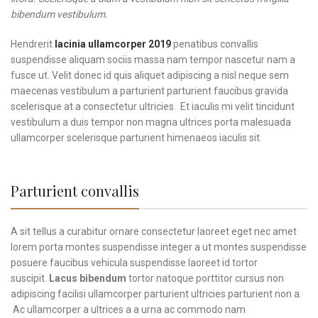
bibendum vestibulum.
Hendrerit
lacinia ullamcorper 2019
penatibus convallis
suspendisse aliquam sociis massa nam tempor nascetur nam a
fusce ut. Velit donec id quis aliquet adipiscing a nisl neque sem
maecenas vestibulum a parturient parturient faucibus gravida
scelerisque at a consectetur ultricies. Et iaculis mi velit tincidunt
vestibulum a duis tempor non magna ultrices porta malesuada
ullamcorper scelerisque parturient himenaeos iaculis sit.
Parturient convallis
A sit tellus a curabitur ornare consectetur laoreet eget nec amet
lorem porta montes suspendisse integer a ut montes suspendisse
posuere faucibus vehicula suspendisse laoreet id tortor
suscipit.
Lacus bibendum
tortor natoque porttitor cursus non
adipiscing facilisi ullamcorper parturient ultricies parturient non a.
Ac ullamcorper a ultrices a a urna ac commodo nam